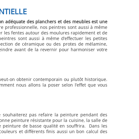
NTIELLE
ction adéquate des planchers et des meubles est une
re professionnelle, nos peintres sont aussi à même
her les fentes autour des moulures rapidement et de
ntres sont aussi à même d’effectuer les petites
 section de céramique ou des protes de mélamine,
teindre avant de la revernir pour harmoniser votre
eut-on obtenir contemporain ou plutôt historique.
mment nous allons la poser selon l’effet que vous
e souhaiterez pas refaire la peinture pendant des
e peinture résistante pour la cuisine, la salle de
 peinture de basse qualité en souffrira. Dans les
couleurs et différents finis aussi un bon calcul des