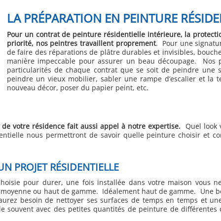
LA PRÉPARATION EN PEINTURE RÉSIDE
Pour un contrat de peinture résidentielle intérieure, la prote
priorité, nos peintres travaillent proprement
. Pour une signatu
de faire des réparations de plâtre durables et invisibles, bouc
manière impeccable pour assurer un beau découpage. Nos pei
particularités de chaque contrat que se soit de peindre une
peindre un vieux mobilier, sabler une rampe d’escalier et la 
nouveau décor, poser du papier peint, etc.
de votre résidence fait aussi appel à notre expertise.
Quel look v
tielle nous permettront de savoir quelle peinture choisir et co
UN PROJET RÉSIDENTIELLE
choisie pour durer, une fois installée dans votre maison vous n
re moyenne ou haut de gamme. Idéalement haut de gamme. Une bonn
 aurez besoin de nettoyer ses surfaces de temps en temps et une
lle souvent avec des petites quantités de peinture de différentes 