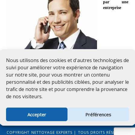
par une
entreprise
Nous utilisons des cookies et d'autres technologies de
suivi pour améliorer votre expérience de navigation
professionnelle.
Il vous suffit de commencer par contacter un de nos
sur notre site, pour vous montrer un contenu
peintres estimateurs professionnels qui se déplacera chez vous afin de
vous donner de précieux conseils pour ensuite vous remettre une
personnalisé et des publicités ciblées, pour analyser le
estimation gratuite détaillant les travaux à exécuter chez vous.
trafic de notre site et pour comprendre la provenance
de nos visiteurs.
Accepter
Préférences
COPYRIGHT NETTOYAGE EXPERTS | TOUS DROITS RÉSERVÉS |