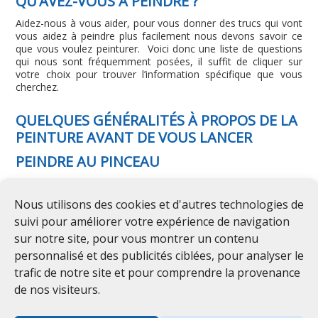
QU’AVEZ-VOUS À PEINDRE ?
Aidez-nous à vous aider, pour vous donner des trucs qui vont
vous aidez à peindre plus facilement nous devons savoir ce
que vous voulez peinturer. Voici donc une liste de questions
qui nous sont fréquemment posées, il suffit de cliquer sur
votre choix pour trouver l’information spécifique que vous
cherchez.
QUELQUES GÉNÉRALITÉS À PROPOS DE LA
PEINTURE AVANT DE VOUS LANCER
PEINDRE AU PINCEAU
COMMENT PEINTURER AU ROULEAU
Nous utilisons des cookies et d'autres technologies de
PEINTURE AU FUSIL
suivi pour améliorer votre expérience de navigation
COMMENT PEINDRE UNE TERRASSE EN
sur notre site, pour vous montrer un contenu
BOIS
personnalisé et des publicités ciblées, pour analyser le
trafic de notre site et pour comprendre la provenance
COMMENT PEINDRE DES MOULURES
de nos visiteurs.
PEINTURER LES MURS